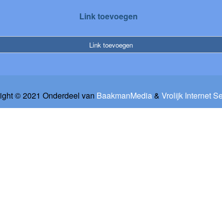
Link toevoegen
Link toevoegen
ight © 2021 Onderdeel van
BaakmanMedia
&
Vrolijk Internet S